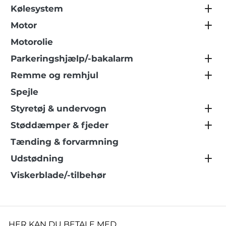
Kølesystem
Motor
Motorolie
Parkeringshjælp/-bakalarm
Remme og remhjul
Spejle
Styretøj & undervogn
Støddæmper & fjeder
Tænding & forvarmning
Udstødning
Viskerblade/-tilbehør
HER KAN DU BETALE MED