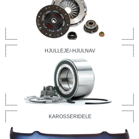
HJULLEJE/-HJULNAV
KAROSSERIDELE