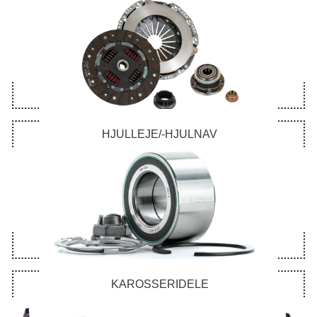
HJULLEJE/-HJULNAV
KAROSSERIDELE