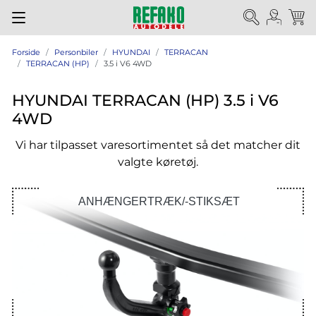
Forside
Personbiler
HYUNDAI
TERRACAN
TERRACAN (HP)
3.5 i V6 4WD
HYUNDAI TERRACAN (HP) 3.5 i V6
4WD
Vi har tilpasset varesortimentet så det matcher dit
valgte køretøj.
ANHÆNGERTRÆK/-STIKSÆT