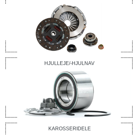
HJULLEJE/-HJULNAV
KAROSSERIDELE