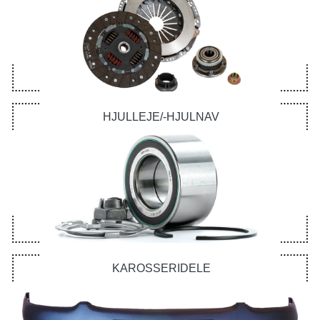
HJULLEJE/-HJULNAV
KAROSSERIDELE