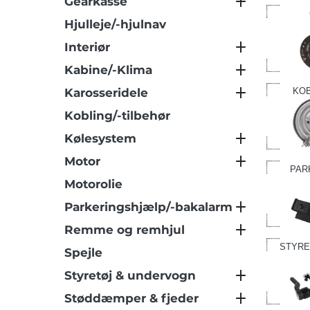
Gearkasse
Hjulleje/-hjulnav
Interiør
Kabine/-Klima
Karosseridele
KOB
Kobling/-tilbehør
Kølesystem
Motor
PAR
Motorolie
Parkeringshjælp/-bakalarm
Remme og remhjul
STYRE
Spejle
Styretøj & undervogn
Støddæmper & fjeder