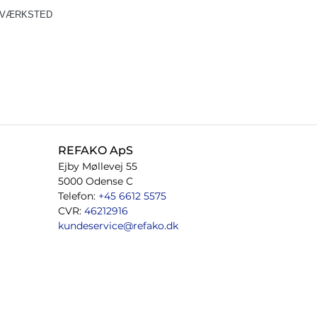
VÆRKSTED
REFAKO ApS
Ejby Møllevej 55
5000 Odense C
Telefon:
+45 6612 5575
CVR:
46212916
kundeservice@refako.dk