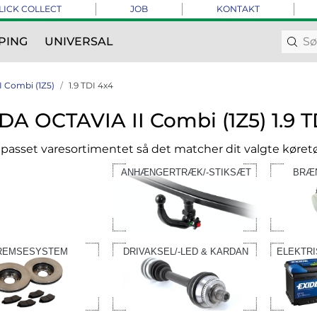
LICK COLLECT
JOB
KONTAKT
PING
UNIVERSAL
I Combi (1Z5)
1.9 TDI 4x4
A OCTAVIA II Combi (1Z5) 1.9 T
ilpasset varesortimentet så det matcher dit valgte køretø
ANHÆNGERTRÆK/-STIKSÆT
BRÆ
REMSESYSTEM
DRIVAKSEL/-LED & KARDAN
ELEKTR