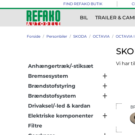
FIND REFAKO BUTIK
C
BIL
TRAILER & CAM
Forside
Personbiler
SKODA
OCTAVIA
OCTAVIA I
SKOD
Vi har t
Anhængertræk/-stiksæt
Bremsesystem
Brændstofstyring
Brændstofsystem
Drivaksel/-led & kardan
B
Elektriske komponenter
Filtre