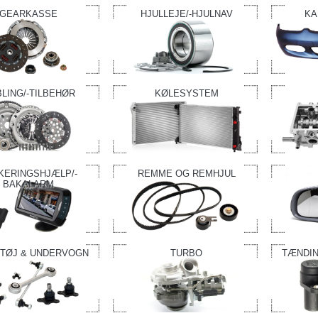
GEARKASSE
HJULLEJE/-HJULNAV
KA
LING/-TILBEHØR
KØLESYSTEM
KERINGSHJÆLP/-
REMME OG REMHJUL
BAKALARM
TØJ & UNDERVOGN
TURBO
TÆNDIN