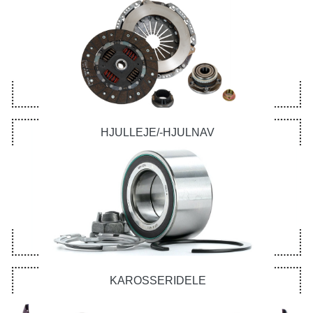
HJULLEJE/-HJULNAV
KAROSSERIDELE