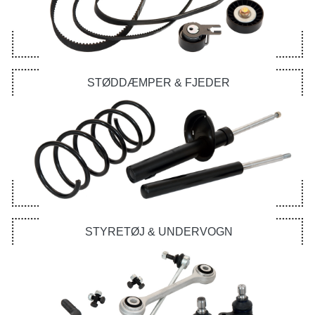
STØDDÆMPER & FJEDER
STYRETØJ & UNDERVOGN