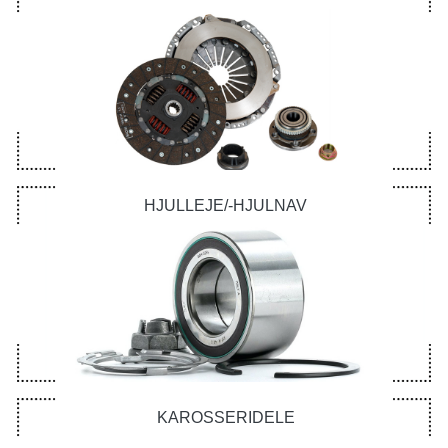
HJULLEJE/-HJULNAV
KAROSSERIDELE