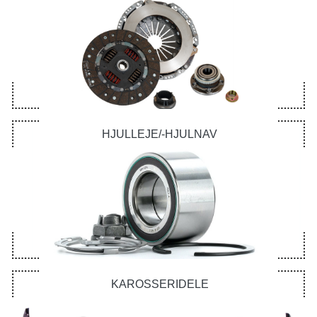
HJULLEJE/-HJULNAV
KAROSSERIDELE