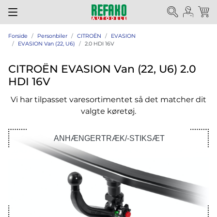
Forside
Personbiler
CITROËN
EVASION
EVASION Van (22, U6)
2.0 HDI 16V
CITROËN EVASION Van (22, U6) 2.0
HDI 16V
Vi har tilpasset varesortimentet så det matcher dit
valgte køretøj.
ANHÆNGERTRÆK/-STIKSÆT