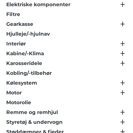
Elektriske komponenter
Filtre
Gearkasse
Hjulleje/-hjulnav
Interiør
Kabine/-Klima
Karosseridele
Kobling/-tilbehør
Kølesystem
Motor
Motorolie
Remme og remhjul
Styretøj & undervogn
Støddæmper & fjeder