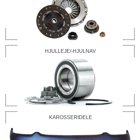
HJULLEJE/-HJULNAV
KAROSSERIDELE