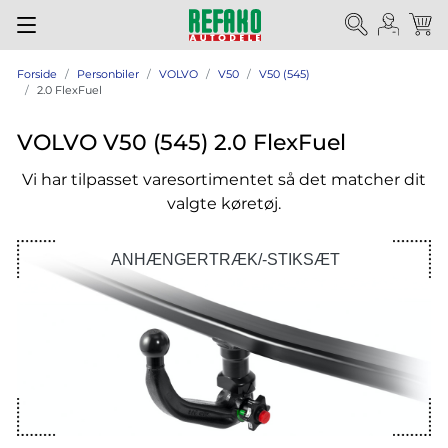
Forside
Personbiler
VOLVO
V50
V50 (545)
2.0 FlexFuel
VOLVO V50 (545) 2.0 FlexFuel
Vi har tilpasset varesortimentet så det matcher dit
valgte køretøj.
ANHÆNGERTRÆK/-STIKSÆT