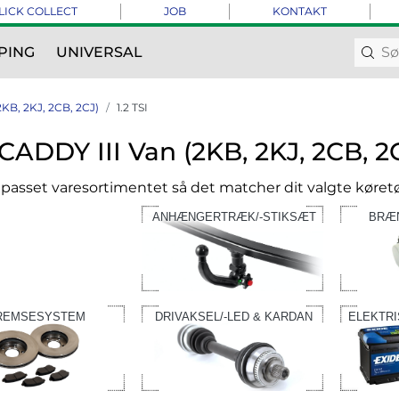
LICK COLLECT
JOB
KONTAKT
PING
UNIVERSAL
2KB, 2KJ, 2CB, 2CJ)
1.2 TSI
ADDY III Van (2KB, 2KJ, 2CB, 2CJ
ilpasset varesortimentet så det matcher dit valgte køretø
ANHÆNGERTRÆK/-STIKSÆT
BRÆ
REMSESYSTEM
DRIVAKSEL/-LED & KARDAN
ELEKTR