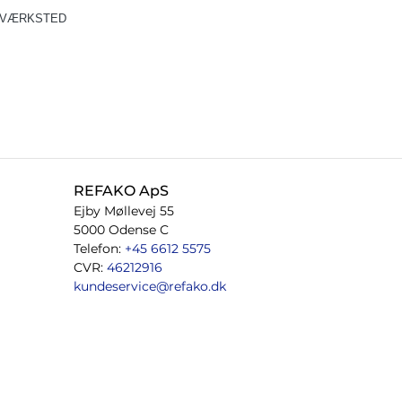
VÆRKSTED
REFAKO ApS
Ejby Møllevej 55
5000 Odense C
Telefon:
+45 6612 5575
CVR:
46212916
kundeservice@refako.dk