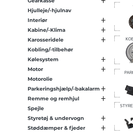
Gearkasse
Hjulleje/-hjulnav
Interiør
Kabine/-Klima
Karosseridele
KOB
Kobling/-tilbehør
Kølesystem
Motor
PAR
Motorolie
Parkeringshjælp/-bakalarm
Remme og remhjul
STYRE
Spejle
Styretøj & undervogn
Støddæmper & fjeder