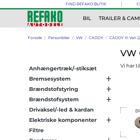
FIND REFAKO BUTIK
C
BIL
TRAILER & CAM
Forside
Personbiler
VW
CADDY
CADDY III Van (
VW C
Vi har t
Anhængertræk/-stiksæt
Bremsesystem
Brændstofstyring
Brændstofsystem
Drivaksel/-led & kardan
B
Elektriske komponenter
Filtre