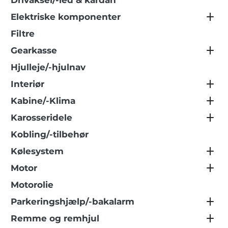
Drivaksel/-led & kardan
Elektriske komponenter
Filtre
Gearkasse
Hjulleje/-hjulnav
Interiør
Kabine/-Klima
Karosseridele
Kobling/-tilbehør
Kølesystem
Motor
Motorolie
Parkeringshjælp/-bakalarm
Remme og remhjul