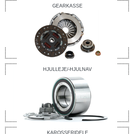
GEARKASSE
HJULLEJE/-HJULNAV
KAROSSERIDELE