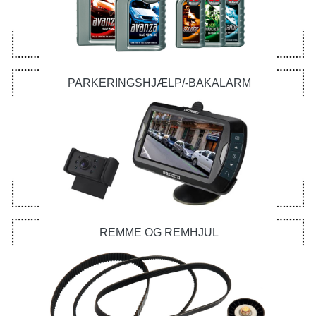
PARKERINGSHJÆLP/-BAKALARM
REMME OG REMHJUL