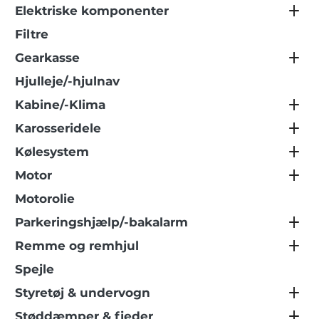
Elektriske komponenter
Filtre
Gearkasse
Hjulleje/-hjulnav
Kabine/-Klima
Karosseridele
Kølesystem
Motor
Motorolie
Parkeringshjælp/-bakalarm
Remme og remhjul
Spejle
Styretøj & undervogn
Støddæmper & fjeder