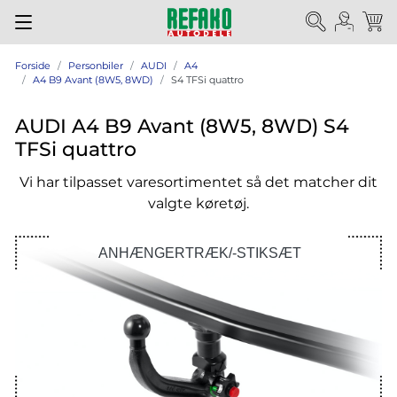
Forside
Personbiler
AUDI
A4
A4 B9 Avant (8W5, 8WD)
S4 TFSi quattro
AUDI A4 B9 Avant (8W5, 8WD) S4
TFSi quattro
Vi har tilpasset varesortimentet så det matcher dit
valgte køretøj.
ANHÆNGERTRÆK/-STIKSÆT