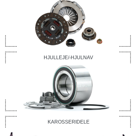
HJULLEJE/-HJULNAV
KAROSSERIDELE