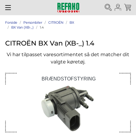
Forside
Personbiler
CITROËN
BX
BX Van (XB-_)
1.4
CITROËN BX Van (XB-_) 1.4
Vi har tilpasset varesortimentet så det matcher dit
valgte køretøj.
BRÆNDSTOFSTYRING