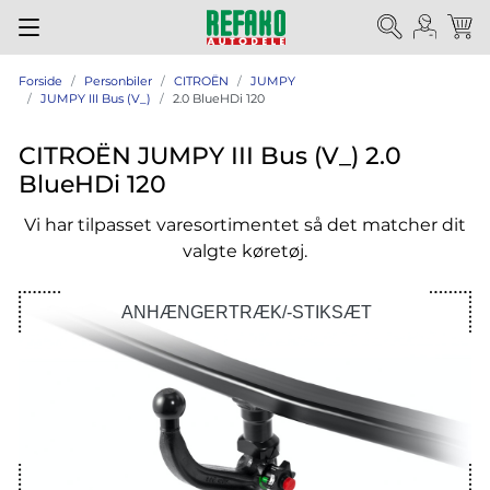
Forside
Personbiler
CITROËN
JUMPY
JUMPY III Bus (V_)
2.0 BlueHDi 120
CITROËN JUMPY III Bus (V_) 2.0
BlueHDi 120
Vi har tilpasset varesortimentet så det matcher dit
valgte køretøj.
ANHÆNGERTRÆK/-STIKSÆT