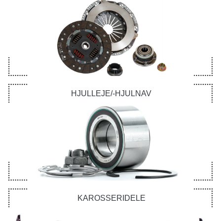
HJULLEJE/-HJULNAV
KAROSSERIDELE