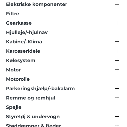
Elektriske komponenter
Filtre
Gearkasse
Hjulleje/-hjulnav
Kabine/-Klima
Karosseridele
Kølesystem
Motor
Motorolie
Parkeringshjælp/-bakalarm
Remme og remhjul
Spejle
Styretøj & undervogn
Støddæmper & fjeder