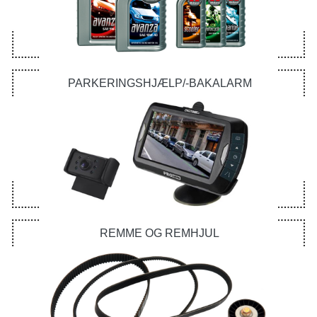
PARKERINGSHJÆLP/-BAKALARM
REMME OG REMHJUL