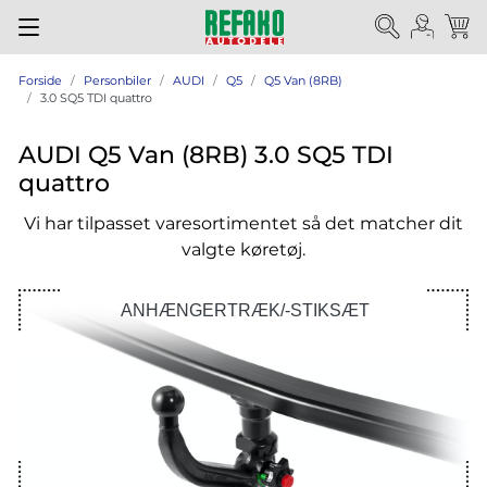
Forside
Personbiler
AUDI
Q5
Q5 Van (8RB)
3.0 SQ5 TDI quattro
AUDI Q5 Van (8RB) 3.0 SQ5 TDI
quattro
Vi har tilpasset varesortimentet så det matcher dit
valgte køretøj.
ANHÆNGERTRÆK/-STIKSÆT