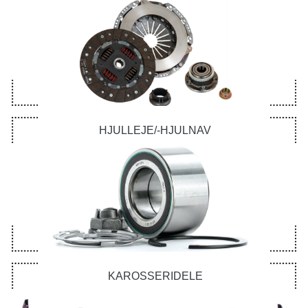
HJULLEJE/-HJULNAV
KAROSSERIDELE