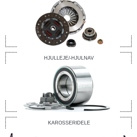
HJULLEJE/-HJULNAV
KAROSSERIDELE