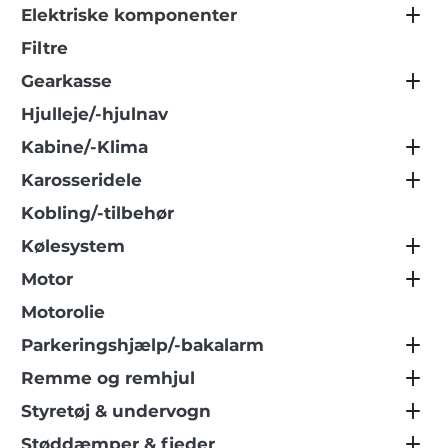
Elektriske komponenter
Filtre
Gearkasse
Hjulleje/-hjulnav
Kabine/-Klima
Karosseridele
Kobling/-tilbehør
Kølesystem
Motor
Motorolie
Parkeringshjælp/-bakalarm
Remme og remhjul
Styretøj & undervogn
Støddæmper & fjeder