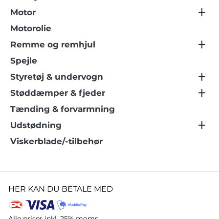
Motor
Motorolie
Remme og remhjul
Spejle
Styretøj & undervogn
Støddæmper & fjeder
Tænding & forvarmning
Udstødning
Viskerblade/-tilbehør
HER KAN DU BETALE MED
Alle priser inkl. 25% moms