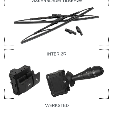
VISKERBLADE/-TILBEHØR
INTERIØR
VÆRKSTED