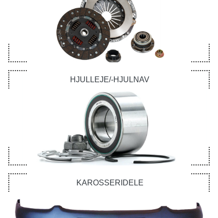
HJULLEJE/-HJULNAV
KAROSSERIDELE