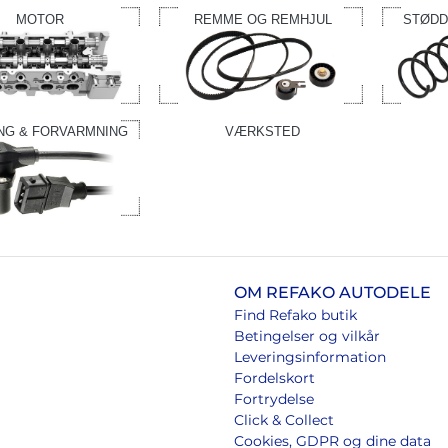
MOTOR
REMME OG REMHJUL
STØDD
NG & FORVARMNING
VÆRKSTED
OM REFAKO AUTODELE
Find Refako butik
Betingelser og vilkår
Leveringsinformation
Fordelskort
Fortrydelse
Click & Collect
Cookies, GDPR og dine data