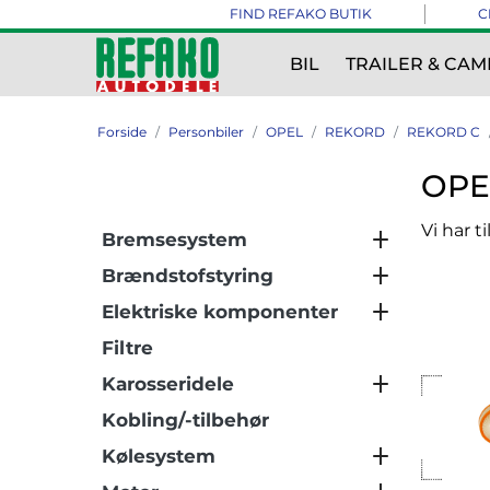
FIND REFAKO BUTIK
C
BIL
TRAILER & CAM
Forside
Personbiler
OPEL
REKORD
REKORD C
OPE
Vi har t
Bremsesystem
Brændstofstyring
Elektriske komponenter
Filtre
Karosseridele
Kobling/-tilbehør
Kølesystem