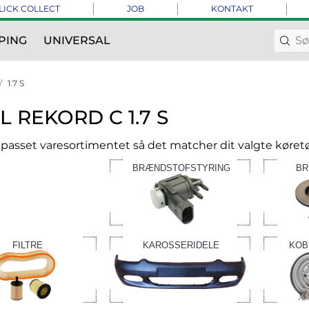
LICK COLLECT
JOB
KONTAKT
PING
UNIVERSAL
1.7 S
L REKORD C 1.7 S
ilpasset varesortimentet så det matcher dit valgte køretø
BRÆNDSTOFSTYRING
BR
FILTRE
KAROSSERIDELE
KOB