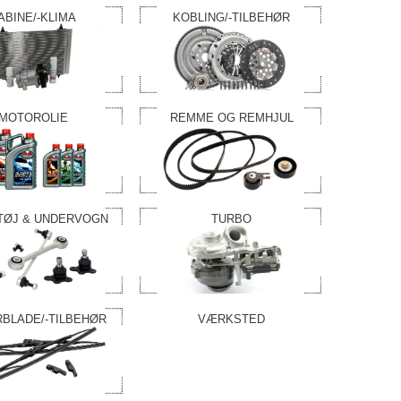
ABINE/-KLIMA
KOBLING/-TILBEHØR
MOTOROLIE
REMME OG REMHJUL
TØJ & UNDERVOGN
TURBO
RBLADE/-TILBEHØR
VÆRKSTED