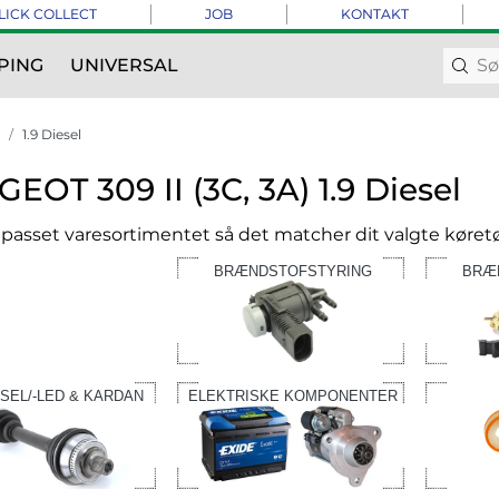
LICK COLLECT
JOB
KONTAKT
PING
UNIVERSAL
1.9 Diesel
EOT 309 II (3C, 3A) 1.9 Diesel
ilpasset varesortimentet så det matcher dit valgte køretø
BRÆNDSTOFSTYRING
BRÆ
SEL/-LED & KARDAN
ELEKTRISKE KOMPONENTER