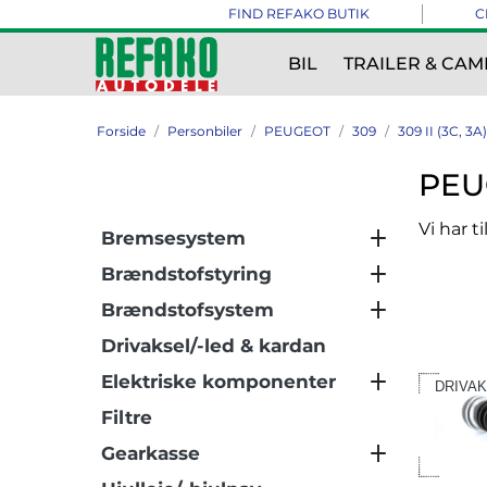
FIND REFAKO BUTIK
C
BIL
TRAILER & CAM
Forside
Personbiler
PEUGEOT
309
309 II (3C, 3A)
PEUG
Vi har t
Bremsesystem
Brændstofstyring
Brændstofsystem
Drivaksel/-led & kardan
Elektriske komponenter
DRIVAK
Filtre
Gearkasse