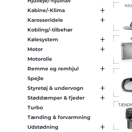
Hjulleje/-hjulnav
HJU
Kabine/-Klima
Karosseridele
Kobling/-tilbehør
Kølesystem
Motor
Motorolie
Remme og remhjul
Spejle
Styretøj & undervogn
Støddæmper & fjeder
TÆNDI
Turbo
Tænding & forvarmning
Udstødning