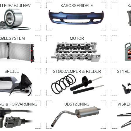
LLEJE/-HJULNAV
KAROSSERIDELE
K
KØLESYSTEM
MOTOR
SPEJLE
STØDDÆMPER & FJEDER
STYRE
NG & FORVARMNING
UDSTØDNING
VISKE