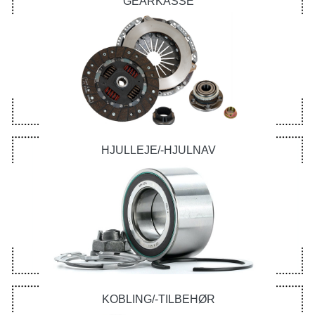
GEARKASSE
HJULLEJE/-HJULNAV
KOBLING/-TILBEHØR