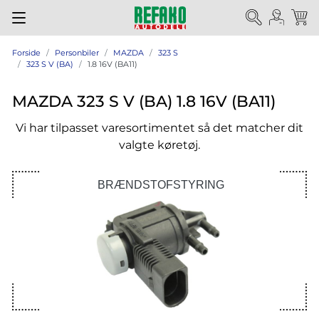
Forside
Personbiler
MAZDA
323 S
323 S V (BA)
1.8 16V (BA11)
MAZDA 323 S V (BA) 1.8 16V (BA11)
Vi har tilpasset varesortimentet så det matcher dit
valgte køretøj.
BRÆNDSTOFSTYRING