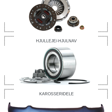
HJULLEJE/-HJULNAV
KAROSSERIDELE