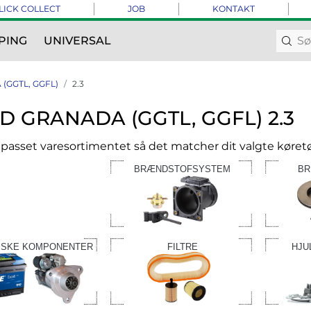
LICK COLLECT
JOB
KONTAKT
PING
UNIVERSAL
(GGTL, GGFL)
2.3
D GRANADA (GGTL, GGFL) 2.3
ilpasset varesortimentet så det matcher dit valgte køretø
BRÆNDSTOFSYSTEM
BR
ISKE KOMPONENTER
FILTRE
HJU