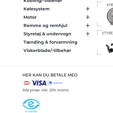
Kobling/-tilbehør
KOB
Kølesystem
Motor
Remme og remhjul
Styretøj & undervogn
STYRE
Tænding & forvarmning
Viskerblade/-tilbehør
HER KAN DU BETALE MED
Alle priser inkl. 25% moms