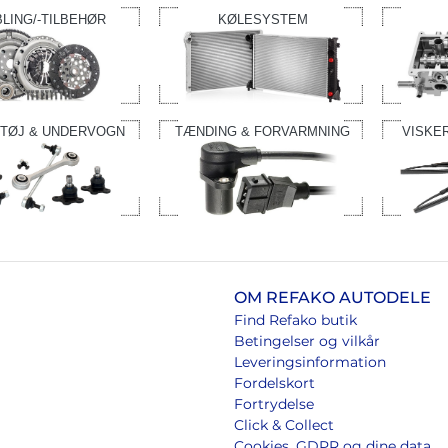
LING/-TILBEHØR
KØLESYSTEM
TØJ & UNDERVOGN
TÆNDING & FORVARMNING
VISKE
OM REFAKO AUTODELE
Find Refako butik
Betingelser og vilkår
Leveringsinformation
Fordelskort
Fortrydelse
Click & Collect
Cookies, GDPR og dine data