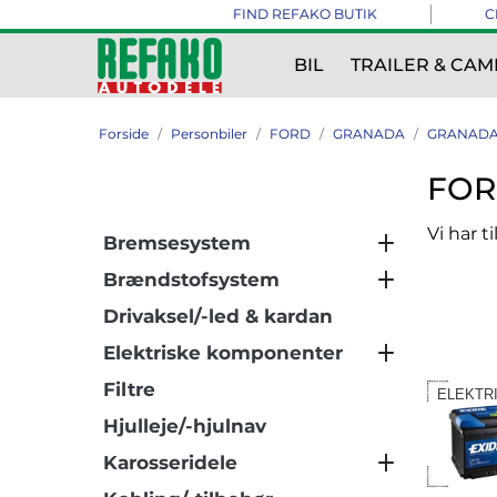
FIND REFAKO BUTIK
C
BIL
TRAILER & CAM
Forside
Personbiler
FORD
GRANADA
GRANADA 
FOR
Vi har t
Bremsesystem
Brændstofsystem
Drivaksel/-led & kardan
Elektriske komponenter
Filtre
ELEKTR
Hjulleje/-hjulnav
Karosseridele