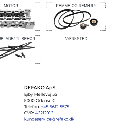
MOTOR
REMME OG REMHJUL
RBLADE/-TILBEHØR
VÆRKSTED
REFAKO ApS
Ejby Møllevej 55
5000 Odense C
Telefon:
+45 6612 5575
CVR:
46212916
kundeservice@refako.dk