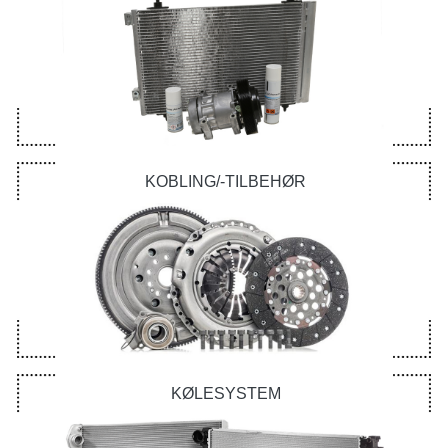
KOBLING/-TILBEHØR
KØLESYSTEM