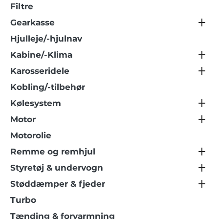
Filtre
Gearkasse
Hjulleje/-hjulnav
Kabine/-Klima
Karosseridele
Kobling/-tilbehør
Kølesystem
Motor
Motorolie
Remme og remhjul
Styretøj & undervogn
Støddæmper & fjeder
Turbo
Tænding & forvarmning