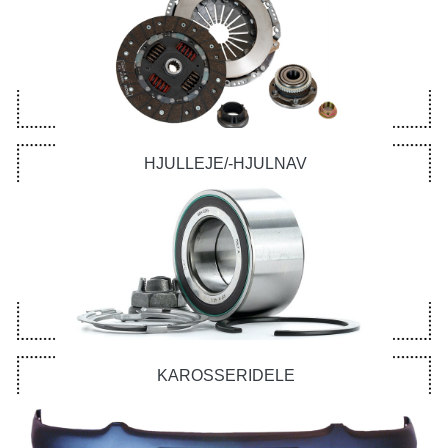
HJULLEJE/-HJULNAV
KAROSSERIDELE