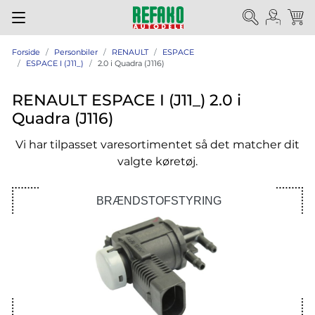
Forside
Personbiler
RENAULT
ESPACE
ESPACE I (J11_)
2.0 i Quadra (J116)
RENAULT ESPACE I (J11_) 2.0 i
Quadra (J116)
Vi har tilpasset varesortimentet så det matcher dit
valgte køretøj.
BRÆNDSTOFSTYRING