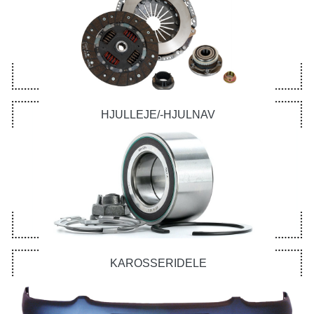
HJULLEJE/-HJULNAV
KAROSSERIDELE