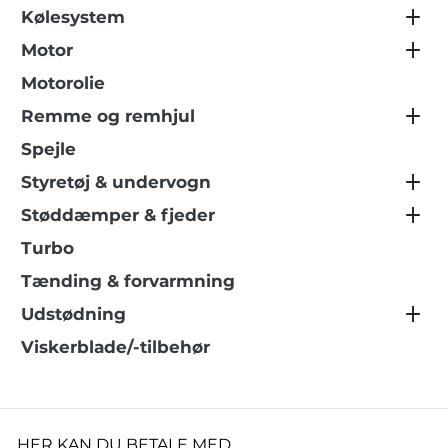
Kølesystem
Motor
Motorolie
Remme og remhjul
Spejle
Styretøj & undervogn
Støddæmper & fjeder
Turbo
Tænding & forvarmning
Udstødning
Viskerblade/-tilbehør
HER KAN DU BETALE MED