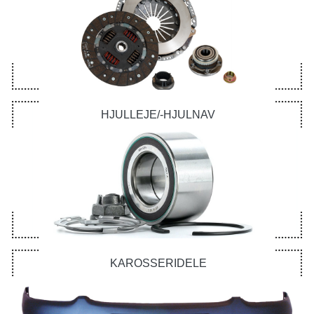
HJULLEJE/-HJULNAV
KAROSSERIDELE