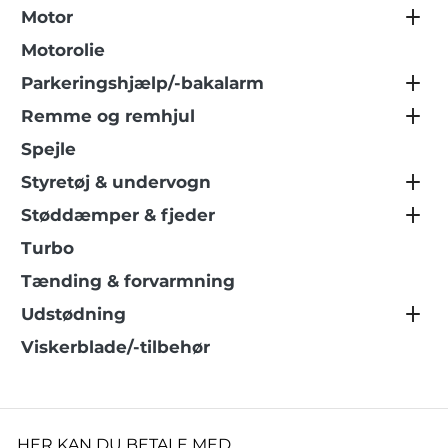
Motor
Motorolie
Parkeringshjælp/-bakalarm
Remme og remhjul
Spejle
Styretøj & undervogn
Støddæmper & fjeder
Turbo
Tænding & forvarmning
Udstødning
Viskerblade/-tilbehør
HER KAN DU BETALE MED