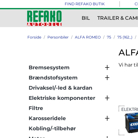
FIND REFAKO BUTIK
C
BIL
TRAILER & CAM
Forside
Personbiler
ALFA ROMEO
75
75 (162_)
ALFA
Vi har t
Bremsesystem
Brændstofsystem
Drivaksel/-led & kardan
Elektriske komponenter
Filtre
ELEKTR
Karosseridele
Kobling/-tilbehør