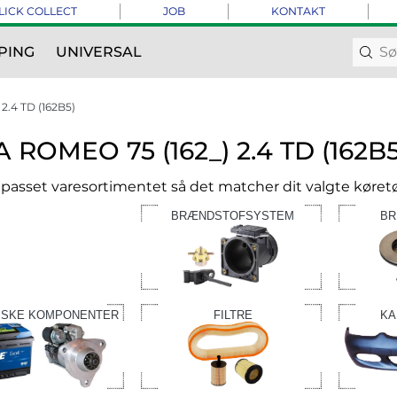
LICK COLLECT
JOB
KONTAKT
PING
UNIVERSAL
2.4 TD (162B5)
 ROMEO 75 (162_) 2.4 TD (162B5
ilpasset varesortimentet så det matcher dit valgte køretø
BRÆNDSTOFSYSTEM
BR
ISKE KOMPONENTER
FILTRE
KA