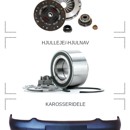
HJULLEJE/-HJULNAV
KAROSSERIDELE