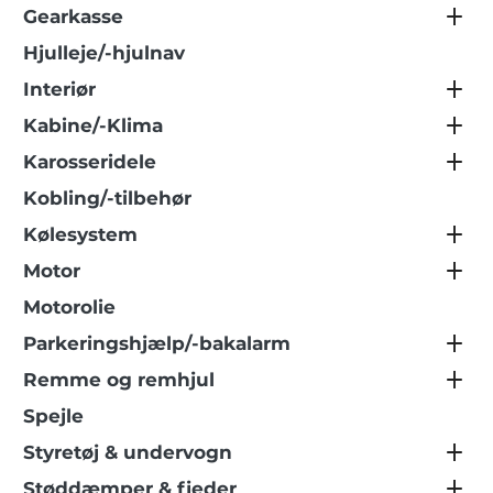
Gearkasse
Hjulleje/-hjulnav
Interiør
Kabine/-Klima
Karosseridele
Kobling/-tilbehør
Kølesystem
Motor
Motorolie
Parkeringshjælp/-bakalarm
Remme og remhjul
Spejle
Styretøj & undervogn
Støddæmper & fjeder