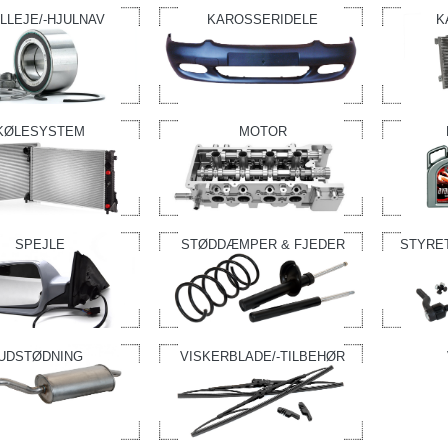
LLEJE/-HJULNAV
KAROSSERIDELE
K
KØLESYSTEM
MOTOR
SPEJLE
STØDDÆMPER & FJEDER
STYRE
UDSTØDNING
VISKERBLADE/-TILBEHØR