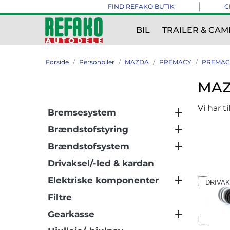
FIND REFAKO BUTIK
C
BIL
TRAILER & CAM
Forside
Personbiler
MAZDA
PREMACY
PREMACY
MAZ
Vi har t
Bremsesystem
Brændstofstyring
Brændstofsystem
Drivaksel/-led & kardan
Elektriske komponenter
DRIVAK
Filtre
Gearkasse