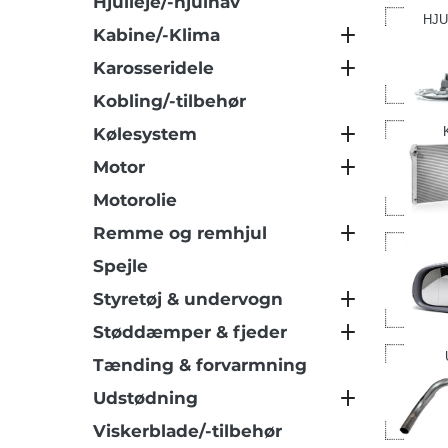
Hjulleje/-hjulnav
HJU
Kabine/-Klima
Karosseridele
Kobling/-tilbehør
Kølesystem
Motor
Motorolie
Remme og remhjul
Spejle
Styretøj & undervogn
Støddæmper & fjeder
Tænding & forvarmning
Udstødning
Viskerblade/-tilbehør