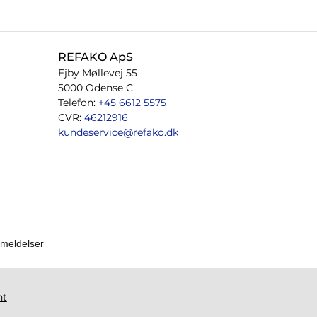
REFAKO ApS
Ejby Møllevej 55
5000 Odense C
Telefon:
+45 6612 5575
CVR:
46212916
kundeservice@refako.dk
ht