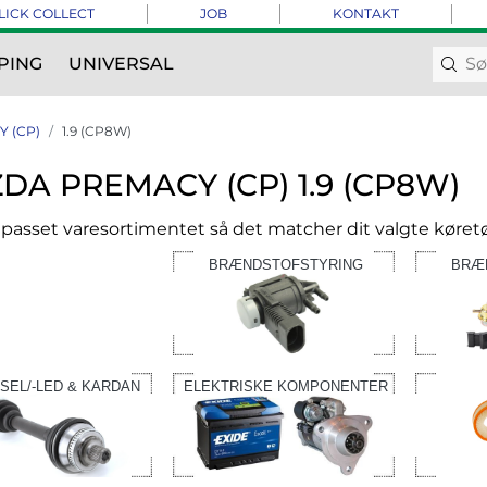
LICK COLLECT
JOB
KONTAKT
PING
UNIVERSAL
 (CP)
1.9 (CP8W)
DA PREMACY (CP) 1.9 (CP8W)
ilpasset varesortimentet så det matcher dit valgte køretø
BRÆNDSTOFSTYRING
BRÆ
SEL/-LED & KARDAN
ELEKTRISKE KOMPONENTER