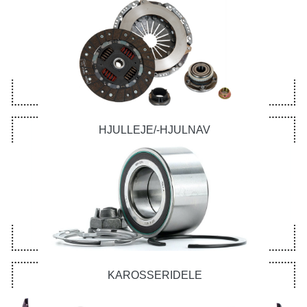
HJULLEJE/-HJULNAV
KAROSSERIDELE