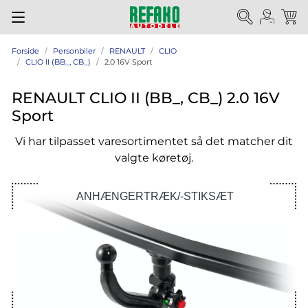
Forside
Personbiler
RENAULT
CLIO
CLIO II (BB_, CB_)
2.0 16V Sport
RENAULT CLIO II (BB_, CB_) 2.0 16V
Sport
Vi har tilpasset varesortimentet så det matcher dit
valgte køretøj.
ANHÆNGERTRÆK/-STIKSÆT