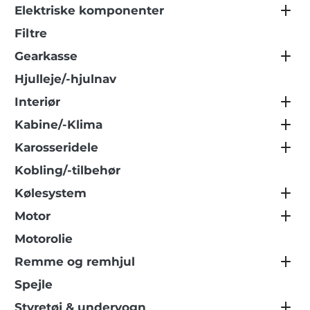
Elektriske komponenter
Filtre
Gearkasse
Hjulleje/-hjulnav
Interiør
Kabine/-Klima
Karosseridele
Kobling/-tilbehør
Kølesystem
Motor
Motorolie
Remme og remhjul
Spejle
Styretøj & undervogn