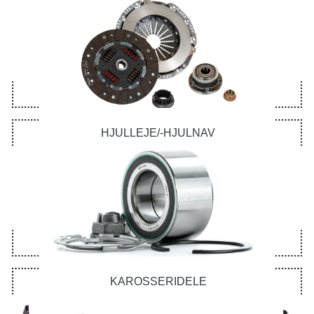
HJULLEJE/-HJULNAV
KAROSSERIDELE