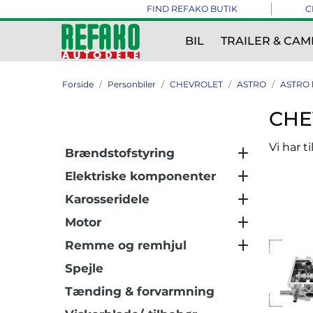
FIND REFAKO BUTIK
C
BIL
TRAILER & CAM
Forside
Personbiler
CHEVROLET
ASTRO
ASTRO 
CHE
Vi har t
Brændstofstyring
Elektriske komponenter
Karosseridele
Motor
Remme og remhjul
Spejle
Tænding & forvarmning