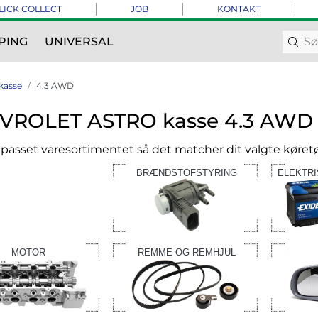
LICK COLLECT
JOB
KONTAKT
PING
UNIVERSAL
kasse
4.3 AWD
VROLET ASTRO kasse 4.3 AWD
ilpasset varesortimentet så det matcher dit valgte køretø
BRÆNDSTOFSTYRING
ELEKTR
MOTOR
REMME OG REMHJUL