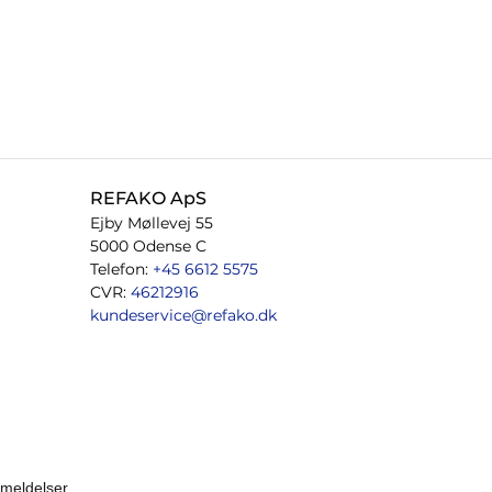
REFAKO ApS
Ejby Møllevej 55
5000 Odense C
Telefon:
+45 6612 5575
CVR:
46212916
kundeservice@refako.dk