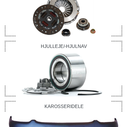
HJULLEJE/-HJULNAV
KAROSSERIDELE