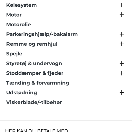
Kølesystem
Motor
Motorolie
Parkeringshjælp/-bakalarm
Remme og remhjul
Spejle
Styretøj & undervogn
Støddæmper & fjeder
Tænding & forvarmning
Udstødning
Viskerblade/-tilbehør
HER KAN DU BETALE MED