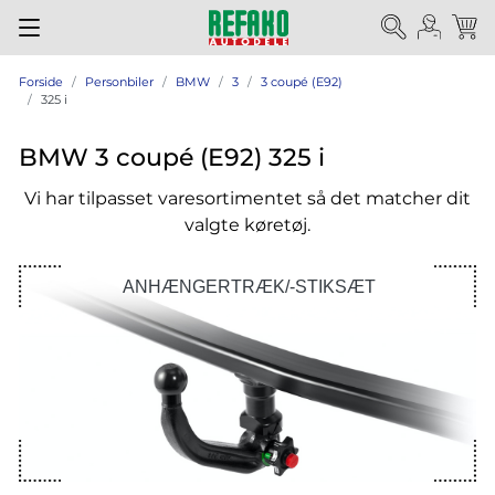
Forside
Personbiler
BMW
3
3 coupé (E92)
325 i
BMW 3 coupé (E92) 325 i
Vi har tilpasset varesortimentet så det matcher dit
valgte køretøj.
ANHÆNGERTRÆK/-STIKSÆT