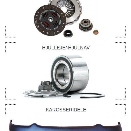
HJULLEJE/-HJULNAV
KAROSSERIDELE