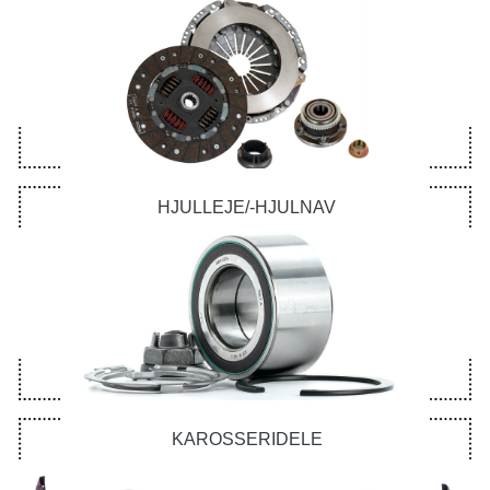
HJULLEJE/-HJULNAV
KAROSSERIDELE