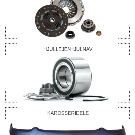
HJULLEJE/-HJULNAV
KAROSSERIDELE