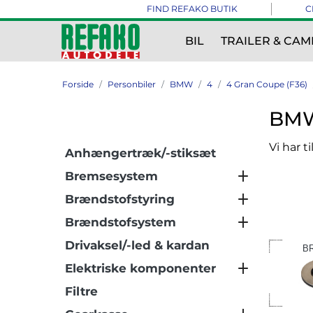
FIND REFAKO BUTIK
C
BIL
TRAILER & CAM
Forside
Personbiler
BMW
4
4 Gran Coupe (F36)
BMW 
Vi har t
Anhængertræk/-stiksæt
Bremsesystem
Brændstofstyring
Brændstofsystem
Drivaksel/-led & kardan
B
Elektriske komponenter
Filtre