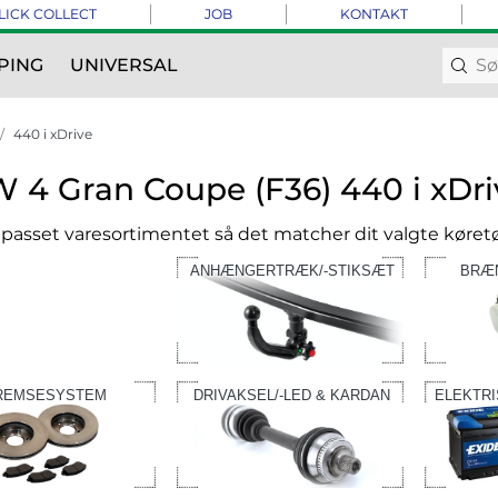
LICK COLLECT
JOB
KONTAKT
PING
UNIVERSAL
440 i xDrive
4 Gran Coupe (F36) 440 i xDri
ilpasset varesortimentet så det matcher dit valgte køretø
ANHÆNGERTRÆK/-STIKSÆT
BRÆ
REMSESYSTEM
DRIVAKSEL/-LED & KARDAN
ELEKTR