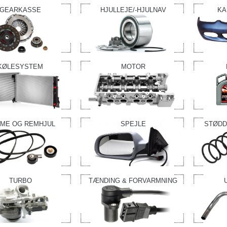
GEARKASSE
HJULLEJE/-HJULNAV
KA
KØLESYSTEM
MOTOR
ME OG REMHJUL
SPEJLE
STØDD
TURBO
TÆNDING & FORVARMNING