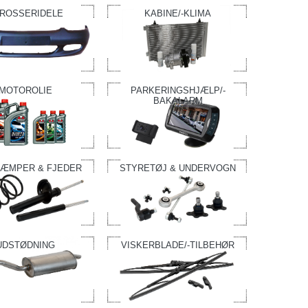
ROSSERIDELE
KABINE/-KLIMA
MOTOROLIE
PARKERINGSHJÆLP/-
BAKALARM
ÆMPER & FJEDER
STYRETØJ & UNDERVOGN
UDSTØDNING
VISKERBLADE/-TILBEHØR