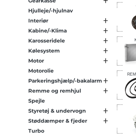
Gearkasse
Hjulleje/-hjulnav
Interiør
Kabine/-Klima
Karosseridele
Kølesystem
Motor
Motorolie
REM
Parkeringshjælp/-bakalarm
Remme og remhjul
Spejle
Styretøj & undervogn
Støddæmper & fjeder
Turbo