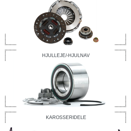
HJULLEJE/-HJULNAV
KAROSSERIDELE