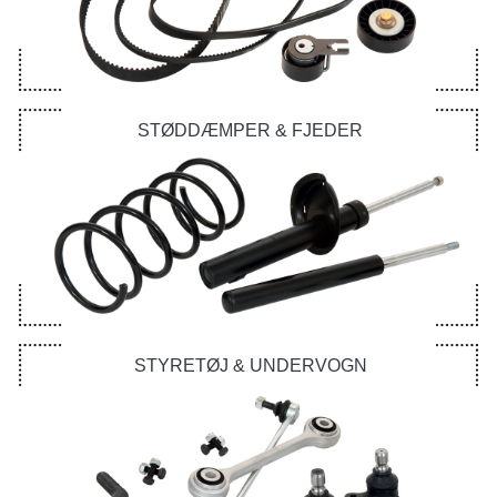
STØDDÆMPER & FJEDER
STYRETØJ & UNDERVOGN