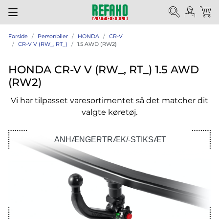
Forside
Personbiler
HONDA
CR-V
CR-V V (RW_, RT_)
1.5 AWD (RW2)
HONDA CR-V V (RW_, RT_) 1.5 AWD
(RW2)
Vi har tilpasset varesortimentet så det matcher dit
valgte køretøj.
ANHÆNGERTRÆK/-STIKSÆT