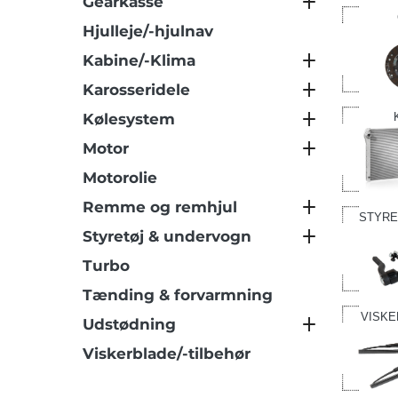
Gearkasse
Hjulleje/-hjulnav
Kabine/-Klima
Karosseridele
Kølesystem
Motor
Motorolie
Remme og remhjul
STYRE
Styretøj & undervogn
Turbo
Tænding & forvarmning
VISKE
Udstødning
Viskerblade/-tilbehør