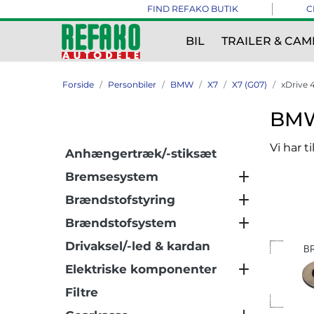
FIND REFAKO BUTIK
C
BIL
TRAILER & CAM
Forside
Personbiler
BMW
X7
X7 (G07)
xDrive 4
BMW 
Vi har t
Anhængertræk/-stiksæt
Bremsesystem
Brændstofstyring
Brændstofsystem
Drivaksel/-led & kardan
B
Elektriske komponenter
Filtre