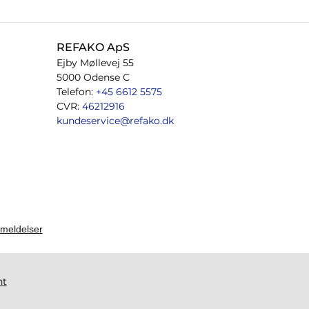
REFAKO ApS
Ejby Møllevej 55
5000 Odense C
Telefon:
+45 6612 5575
CVR:
46212916
kundeservice@refako.dk
ht