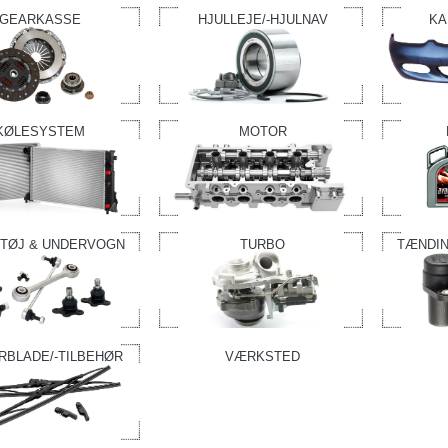
GEARKASSE
HJULLEJE/-HJULNAV
KA
KØLESYSTEM
MOTOR
TØJ & UNDERVOGN
TURBO
TÆNDIN
RBLADE/-TILBEHØR
VÆRKSTED