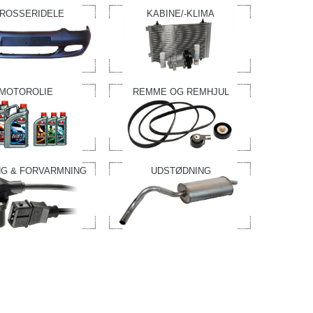
ROSSERIDELE
KABINE/-KLIMA
MOTOROLIE
REMME OG REMHJUL
G & FORVARMNING
UDSTØDNING