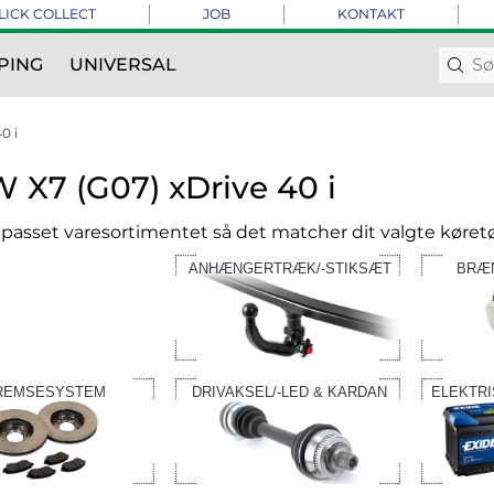
LICK COLLECT
JOB
KONTAKT
PING
UNIVERSAL
0 i
X7 (G07) xDrive 40 i
ilpasset varesortimentet så det matcher dit valgte køretø
ANHÆNGERTRÆK/-STIKSÆT
BRÆ
REMSESYSTEM
DRIVAKSEL/-LED & KARDAN
ELEKTR