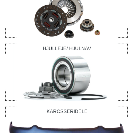
HJULLEJE/-HJULNAV
KAROSSERIDELE