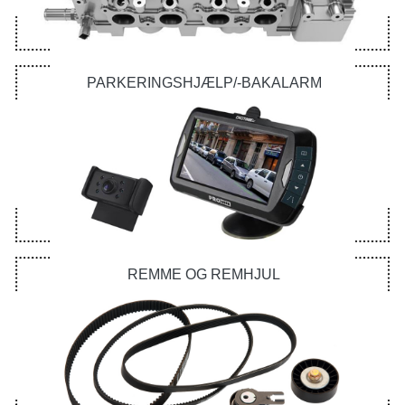
PARKERINGSHJÆLP/-BAKALARM
REMME OG REMHJUL