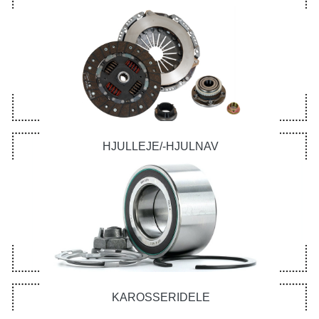
HJULLEJE/-HJULNAV
KAROSSERIDELE