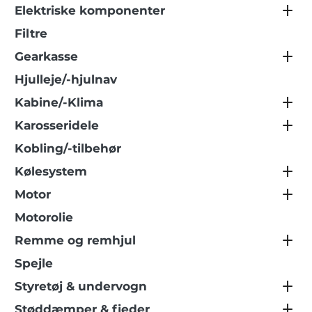
Elektriske komponenter
Filtre
Gearkasse
Hjulleje/-hjulnav
Kabine/-Klima
Karosseridele
Kobling/-tilbehør
Kølesystem
Motor
Motorolie
Remme og remhjul
Spejle
Styretøj & undervogn
Støddæmper & fjeder