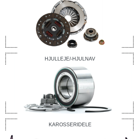
HJULLEJE/-HJULNAV
KAROSSERIDELE