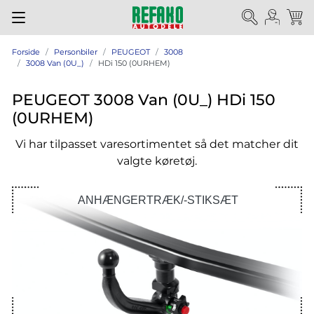
Forside
Personbiler
PEUGEOT
3008
3008 Van (0U_)
HDi 150 (0URHEM)
PEUGEOT 3008 Van (0U_) HDi 150
(0URHEM)
Vi har tilpasset varesortimentet så det matcher dit
valgte køretøj.
ANHÆNGERTRÆK/-STIKSÆT