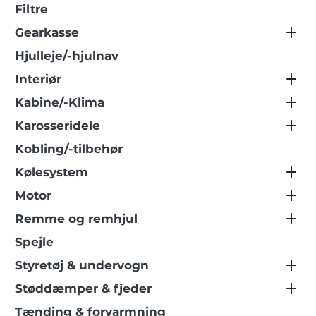
Filtre
Gearkasse
Hjulleje/-hjulnav
Interiør
Kabine/-Klima
Karosseridele
Kobling/-tilbehør
Kølesystem
Motor
Remme og remhjul
Spejle
Styretøj & undervogn
Støddæmper & fjeder
Tænding & forvarmning