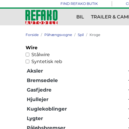
FIND REFAKO BUTIK
C
BIL
TRAILER & CAM
Forside
Påhængsvogne
Spil
Kroge
Wire
Stålwire
Syntetisk reb
Aksler
Bremsedele
Gasfjedre
Hjullejer
Kuglekoblinger
Lygter
Påløbsbremser