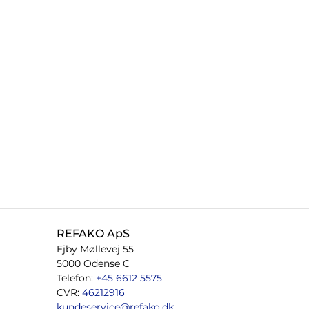
REFAKO ApS
Ejby Møllevej 55
5000 Odense C
Telefon:
+45 6612 5575
CVR:
46212916
kundeservice@refako.dk