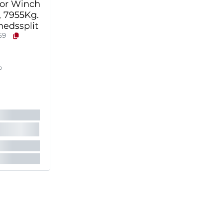
hor Winch
, 7955Kg.
edssplit
59
b