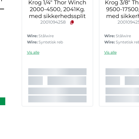
Krog 1/4" Thor Winch
Krog 3/8" T
2000-4500, 2041Kg.
9500-17500
med sikkerhedssplit
med sikkerh
2001094258
20010942
Wire:
Stålwire
Wire:
Stålwire
Wire:
Syntetisk reb
Wire:
Syntetisk re
Vis alle
Vis alle